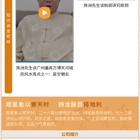
陈洲先生谈购房讲究视频
知
识
讲
堂
视
频
陈洲先生谈广州番禺万博天河城
的风水亮点之一：座空朝实
天河城
龙纳水
观星象以
察天时
辨龙脉而
择地利
观星象以察天时，二十八宿分野而定吉凶；辨龙脉而择地利，七十二候
消长以测兴衰。风水之道，纳周易卦象为体，六爻变动藏玄机；融岐黄
调和为用，五运六气贯始终。
公司简介