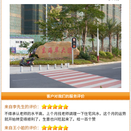
来自李女士的评价：
陈洲老师的风水学水平确实高明，本人是做法务工作的，去年刚出来创业
自己成立律所开始有三个月是吃空晌的，后来请陈老师调换了办公室并对
办公室布局做了全面调理指导，不出月就 开始改变至现在业务一个接一
个不停的接单。真心感恩陈老师的指导！
来自王生的评价：
全网找了个遍，还是陈洲老师的学术水平高，难怪陈老师名号响彻整个潮
汕甚至海内外多地！
来自李先生的评价：
客户对我们的服务评价
不得承认老师的水平高，上个月找老师调理一下住宅风水，这个月的运势
就开始转变得顺利了，生意也兴旺起来了。给一百个赞
来自王小姐的评价：
大师就是大师的水平，看风水不只是遵循古法，而且科学实用，我只信任
陈洲先生！