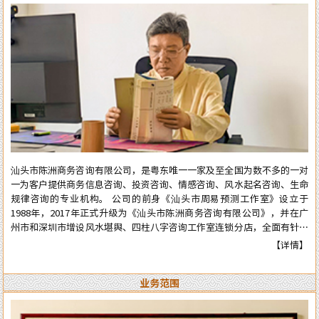
汕头市陈洲商务咨询有限公司，是粤东唯一一家及至全国为数不多的一对
一为客户提供商务信息咨询、投资咨询、情感咨询、风水起名咨询、生命
规律咨询的专业机构。 公司的前身《汕头市周易预测工作室》设立于
1988年，2017年正式升级为《汕头市陈洲商务咨询有限公司》，并在广
州市和深圳市增设风水堪舆、四柱八字咨询工作室连锁分店，全面有针对
性地为在广州市和深圳市工作、生活的广大广州、深圳客户提供咨询服
【详情】
务。 从工作室到公司成立多年来广泛服务于:企业、个人、机构等各类行
业领域，公司对外的服务宗旨是：顾客至上、实在真诚、认真负责、权威
业务范围
可信。近四十年来深得众多新老客户的高度好评和信任。 陈洲先生是三
十年前在汕头市与张克明、胡玉尺名老先生齐名的老牌预测师、风水师。
几十年来专业于四柱八字的预测、周易六爻占卜、风水堪舆调理，各种喜