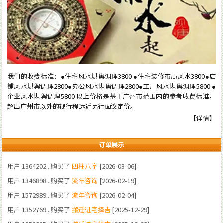
用户 1380233...购买了
装修风水
[2026-06-22]
用户 1383424...购买了
四柱八字
[2026-05-23]
用户 1331323...购买了
结婚择吉
[2026-05-21]
我们的收费标准：●住宅风水堪舆调理3800 ●住宅装修布局风水3800●店
用户 1375058...购买了
结婚择吉
[2026-05-07]
铺风水堪舆调理2800●办公风水堪舆调理2800●工厂风水堪舆调理5800 ●
企业风水堪舆调理5800 以上价格是基于广州市范围内的参考收费标准，
用户 1341243...购买了
四柱八字
[2026-05-06]
超出广州市以外的视行程远近另行面议定价。
用户 1317363...购买了
宝宝起名
[2026-04-04]
【详情】
用户 1375043...购买了
恋爱婚星咨询
[2026-03-11]
用户 1364202...购买了
四柱八字
[2026-03-06]
订单展示
用户 1346898...购买了
流年咨询
[2026-02-19]
用户 1572989...购买了
流年咨询
[2026-02-04]
用户 1352769...购买了
搬迁进宅择吉
[2025-12-29]
用户 1350295...购买了
搬迁进宅择吉
[2025-12-22]
用户 1350274...购买了
家居风水
[2025-12-03]