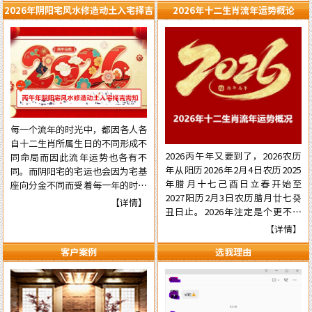
2026年阴阳宅风水修造动土入宅择吉
2026年十二生肖流年运势概论
需知
每一个流年的时光中，都因各人各
自十二生肖所属生日的不同形成不
2026丙午年又要到了，2026农历
同命局而因此流年运势也各有不
年从阳历2026年2月4日农历2025
同。而阴阳宅的宅运也会因为宅基
年腊月十七己酉日立春开始至
座向分金不同而受着每一年的时光
2027阳历2月3日农历腊月廿七癸
气运的不同影响，在阳宅置业建造
【详情】
丑日止。2026年注定是个更不平
和阴宅修造上也有着不一样的风水
常的流年，本年国际形势会更加动
讲究。为使自己在新的一年里能够
【详情】
荡混乱复杂，国内派系斗争逼害严
在阳宅置业建造和阴宅修造的事项
客户案例
选我理由
重，经济更加混乱，行业拢断更加
择吉中做到正确，就需要了解一下
白热化，民营企业压力已至顶端悬
2026年阴阳宅风水修造动土入宅
崖之上。有更多的民营企业被洗牌
择吉的具体要点，为心宜的吉屋修
面临关闭，两极化更加明显。但不
建入宅或阴宅的修造选取到一个能
管怎样，各人有各自的命，十二生
够趋吉避凶的好日辰而做好规划，