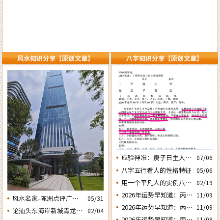
风水知识分享【原创文章】
八字知识分享【原创文章】
应验神准：庚子日生人丙
07/06
午流年运势判断的应验结
八字五行看人的性格特征
05/06
果
用一个平凡人的实例八字
02/19
论断2026马年的流年运势
2026年运势早知道：丙午
11/09
风水名家-陈洲点评广州
05/31
年运势不好的4个出生日
2026年运势早知道：丙午
11/09
广交会芭洲交易中心大楼
论汕头东海岸新城青龙白
02/04
期之四‘庚子’ 日
年运势不好的4个出生日
的风水态势
2026年运势早知道：丙午
11/09