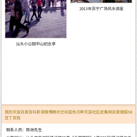
2013年苏宁广场风水讲座
汕头小公园中山纪念亭
我的天涯
百度百科
新浪微博
腾讯空间
蓝色河畔
天涯社区
赶集网
百度
搜狐
58
豆丁
百姓
联系人员：陈洲先生