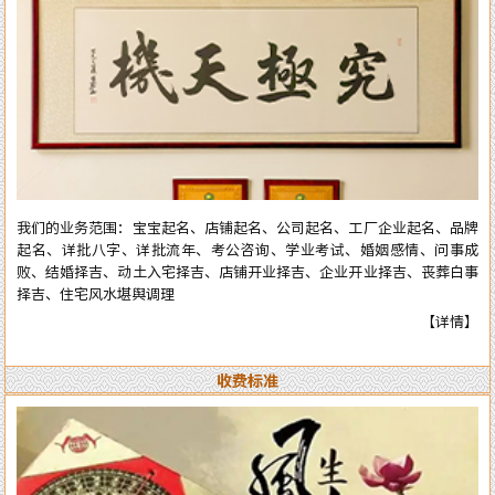
庆择吉等。一生以直言敢断的风格，从不虚言巧语的业德而深受广大各界
人士的高度好评和信赖。时间能证明实力，陈洲先生能够三十多年从业至
今，口碑越来越好，客户越来越多，可想而知陈洲先生的学术修为的高深
程度！ 陈洲先生研究运用易学近四十年、学术上:理论基础高深，博取众
家之长，经验丰富、见解独到、业德高尚。 本公司网站对外服务项目，
全部真人实体进行预测与操作，服务质量绝对精准实用。详情了解可拔打
电话或加微信：15916618178（微信同号），进行咨询了解。
我们的业务范围：宝宝起名、店铺起名、公司起名、工厂企业起名、品牌
起名、详批八字、详批流年、考公咨询、学业考试、婚姻感情、问事成
败、结婚择吉、动土入宅择吉、店铺开业择吉、企业开业择吉、丧葬白事
择吉、住宅风水堪舆调理
【详情】
收费标准