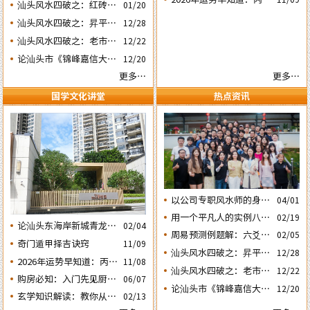
虎砂和明堂案山的风水态
汕头风水四破之：红砖楼
01/20
期之三‘丙子’ 日
年运势不好的4个出生日
势
被拆除破坏了乌桥岛龟地
汕头风水四破之：昇平路
12/28
期之二‘壬子’ 日
风水格局
骑楼拆毁破坏了蜘蛛网的
汕头风水四破之：老市政
12/22
风水局
府楼反向改造破坏了水局
论汕头市《锦峰嘉信大
12/20
风水。
厦》这栋“烂尾王”楼盘
更多…
更多…
与风水态势的关系
国学文化讲堂
热点资讯
以公司专职风水师的身份
04/01
应邀出席《星橙网络科技
用一个平凡人的实例八字
02/19
论汕头东海岸新城青龙白
公司》成立5周年庆典
02/04
论断2026马年的流年运势
周易预测例题解：六爻占
02/05
虎砂和明堂案山的风水态
奇门遁甲择吉诀窍
11/09
卜2026年流年运势卦象分
势
汕头风水四破之：昇平路
12/28
2026年运势早知道：丙午
析
11/08
骑楼拆毁破坏了蜘蛛网的
汕头风水四破之：老市政
12/22
年运势不好的4个日期出
购房必知：入门先见厨房
06/07
风水局
府楼反向改造破坏了水局
生人之一‘戊子’ 日
论汕头市《锦峰嘉信大
12/20
餐厅的户型隐藏着那些弊
玄学知识解读：教你从袁
02/13
风水。
厦》这栋“烂尾王”楼盘
害？
氏命谱《讲命捷径赋》中