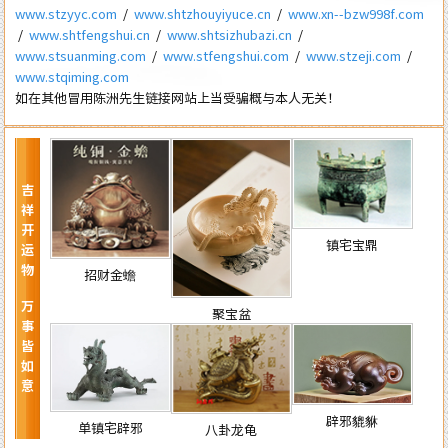
www.stzyyc.com
/
www.shtzhouyiyuce.cn
/
www.xn--bzw998f.com
/
www.shtfengshui.cn
/
www.shtsizhubazi.cn
/
www.stsuanming.com
/
www.stfengshui.com
/
www.stzeji.com
/
www.stqiming.com
如在其他冒用陈洲先生链接网站上当受骗概与本人无关！
吉祥开运物 万事皆如意
镇宅宝鼎
招财金蟾
聚宝盆
辟邪貔貅
单镇宅辟邪
八卦龙龟