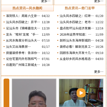
更多…
更多…
与风水态势的关系
正确看八字命局
热点资讯—风水趣闻
热点资讯—奇门遁甲
准到惊人：周易六爻卦占
汕头风水四破之：红砖楼
04/22
01/20
运经典案例分享
被拆除破坏了乌桥岛龟地
汕头风水四破之：昇平路
汕头风水四破之：老市政
12/28
12/22
风水格局
骑楼拆毁破坏了蜘蛛网的
府楼反向改造破坏了水局
论汕头市《锦峰嘉信大
盘点败坏汕头经济发展的
12/20
12/16
风水局
风水。
厦》这栋“烂尾王”楼盘
四次处人为风水破局
龙头‘棺材’龙尾‘手
2026年运势早知道：丙
12/09
11/09
与风水态势的关系
铐’汕头这两栋建筑物是
午年运势不好的4个出生
从风水角度分析汕头大港
剖析汕头东海岸新城的风
07/10
04/28
日期之四‘庚子’ 日
否隐藏着风水造局的悬
河产城融合示范区何时能
水大局态势为购房者提供
汕头又出海景房​​​​​笋盘！很
装修必看！解剖无良工匠
10/26
01/17
念？
兴旺？
更好的建议
是怎样使用魔咒在人家房
多人都在问：腾瑞滨海湾
房屋装修参考：告诉你房
回顾东海岸大开发十几
10/12
09/10
屋中“放蛊” 害人的？
楼盘的风水态势怎么样？
子装修时鲁班法的催财催
年：再看看有那些楼盘的
论住宅室内外形煞和气煞
从金砂乡的风水格局态势
07/01
04/03
官催文昌方法
风水格局会比较好？
的危害及可化与不可化的
分析金凤城旺势昙花一现
应邀到广州珠江新城太平
10/28
区别
的原因
洋金融大厦堪舆调理风水
更多…