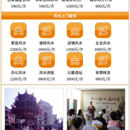
名
宅择吉
580元/次
580元/次
1600元/次
800元/次
风水上门服务
家居风水
装修风水
店铺风水
企业风水
2200元/次
2600元/次
1600元/次
3800元/次
办公风水
风水讲座
公墓选址
安葬择吉
2200元/次
9800元/次
2600元/次
880元/次