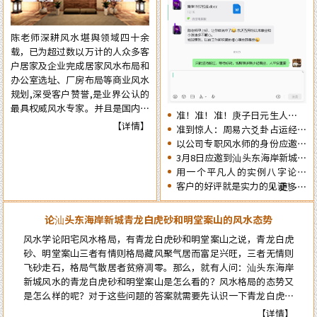
肖生人因命局的不同，运势也各有
争取更大的成就……
不同。为使自己在新的一年里能够
陈老师深耕风水堪舆领域四十余
趋吉避凶行好运，有必要先知先
载，已为超过数以万计的人众多客
觉，提前了解一下2026年十二生
户居家及企业完成居家风水布局和
肖的流年运势情况为未来的一年提
办公室选址、厂房布局等商业风水
前布局，争取更大的成就……
规划,深受客户赞誉,是业界公认的
最具权威风水专家。并且是国内为
准！准！准！庚子日元生人丙午
数不多的资深四柱周易预测师，在
【详情】
流年的运势判断实例：
准到惊人：周易六爻卦占运经典
四十余年的预测生涯中，四柱及周
案例分享
以公司专职风水师的身份应邀出
易预测案例达二、三十万例以上，
席《星橙网络科技公司》成立5
3月8日应邀到汕头东海岸新城为
准确率在98%以上。
周年庆典
朋友的亲戚堪舆住房风水
用一个平凡人的实例八字论断
2026马年的流年运势
客户的好评就是实力的见证！
更多…
论汕头东海岸新城青龙白虎砂和明堂案山的风水态势
风水学论阳宅风水格局，有青龙白虎砂和明堂案山之说，青龙白虎
砂、明堂案山三者有情则格局藏风聚气居而富足兴旺，三者无情则
飞砂走石，格局气散居者贫瘠凋零。那么，就有人问：汕头东海岸
新城风水的青龙白虎砂和明堂案山是怎么看的？风水格局的态势又
是怎么样的呢？对于这些问题的答案就需要先认识一下青龙白虎和
案山的风水概念，自然就能弄明白了…
【详情】