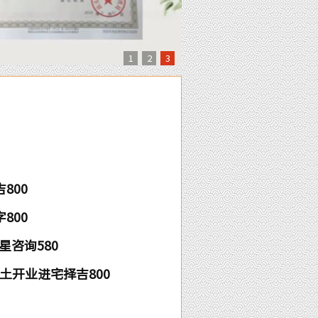
1
2
3
800
八字800
星咨询580
动土开业进宅择吉800