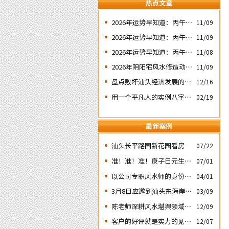
热点文章
2026年运势早知道：丙午年
11/09
运势不好的4个出生日期之
2026年运势早知道：丙午年
11/09
二‘壬子’ 日
运势不好的4个出生日期之
2026年运势早知道：丙午年
11/08
四‘庚子’ 日
运势不好的4个日期出生人
2026年阴阳宅风水修造动土
11/09
之一‘戊子’ 日
入宅择吉需知
盘点败坏汕头经济发展的四
12/16
次处人为风水破局
用一个平凡人的实例八字论
02/19
断2026马年的流年运势
最新案例
汕头长平路国新花园看房
07/22
准！准！准！庚子日元生人
07/01
丙午流年的运势判断实例：
以公司专职风水师的身份应
04/01
邀出席《星橙网络科技公
3月8日应邀到汕头东海岸新
03/09
司》成立5周年庆典
城为朋友的亲戚堪舆住房风
陈老师深耕风水堪舆领域四
12/09
水
十余载
客户的好评就是实力的见
12/07