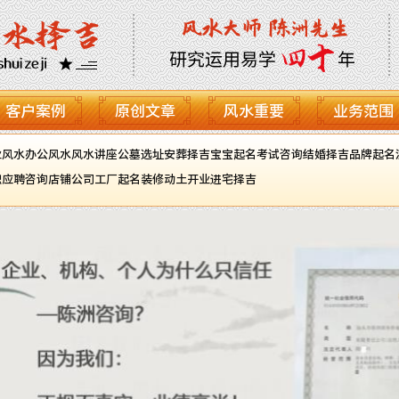
客户案例
原创文章
风水重要
业务范围
业风水
办公风水
风水讲座
公墓选址
安葬择吉
宝宝起名
考试咨询
结婚择吉
品牌起名
职应聘咨询
店铺公司工厂起名
装修动土开业进宅择吉