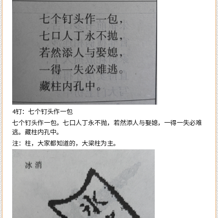
4钉：七个钉头作一包
七个钉头作一包，七口人丁永不抛，若然添人与娶媳，一得一失必难
逃。藏柱内孔中。
注：柱，大家都知道的，大梁柱为主。