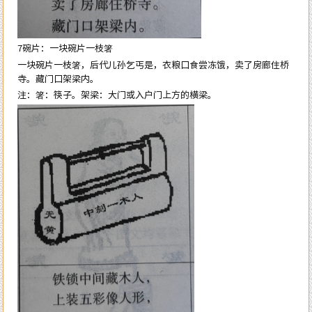
7碗片：一块碗片一枝箸
一块碗片一枝箸，后代儿孙乞丐是，衣粮口食尝冻饿，卖了房廊住桥
寺。藏门口架梁内。
注：箸：筷子。架梁：大门或入户门上方的横梁。