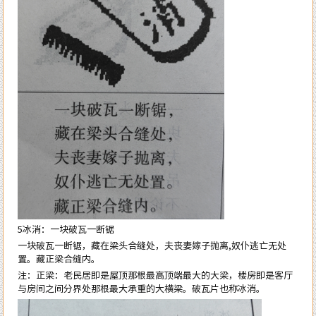
5冰消：一块破瓦一断锯
一块破瓦一断锯，藏在梁头合缝处，夫丧妻嫁子抛离,奴仆逃亡无处
置。藏正梁合缝内。
注：正梁：老民居即是屋顶那根最高顶端最大的大梁，楼房即是客厅
与房间之间分界处那根最大承重的大横梁。破瓦片也称冰消。