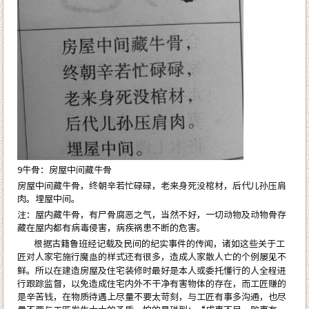
9牛骨：房屋中间藏牛骨
房屋中间藏牛骨，终朝辛若忙碌碌，老来身死没棺材，后代儿孙压肩
肉。埋屋中间。
注：屋内藏牛骨，有尸骨腐恶之气，当然不好，一切动物及动物骨存
藏在屋内都有病毒侵害，病疾祸患不断的危害。
根据古籍鲁班经记载及民间的纪实事件的传闻，诸
如
这些关于工
匠对人家宅施行魔蛊的样式还有很多，造成人家散人亡的个例屡见不
鲜。所以在建造房屋及住宅装修时最好是本人或委托懂行的人全程进
行跟踪监督，以免造成住宅内外不干净有害物体的存在，而工匠赚的
是辛苦钱，在物质待遇上尽量不要太苛刻，与工匠有事多沟通，也尽