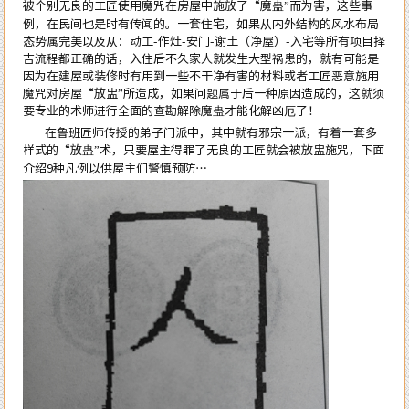
被个别无良的工匠使用魔咒在房屋中施放了“魔蛊”而为害，这些事
例，在民间也是时有传闻的。一套住宅，如果从内外结构的风水布局
态势属完美以及从：动工-作灶-安门-谢土（净屋）-入宅等所有项目择
吉流程都正确的话，入住后不久家人就发生大型祸患的，就有可能是
因为在建屋或装修时有用到一些不干净有害的材料或者工匠恶意施用
魔咒对房屋“放盅”所造成，如果问题属于后一种原因造成的，这就须
要专业的术师进行全面的查勘解除魔蛊才能化解凶厄了！
在鲁班匠师传授的弟子门派中，其中就有邪宗一派，有着一套多
样式的“放蛊”术，只要屋主得罪了无良的工匠就会被放盅施咒，下面
介绍9种凡例以供屋主们警慎预防…