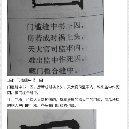
1囚：门槛缝中书一囚
门槛缝中书一囚，房若成时祸上头，天大官司监牢内，难出监中作死
囚。藏门槛合缝中。
注：门槛，相信人人都知道的，整座厝屋的指大门的门槛，商品楼房
的指入户门的门槛。各房有门松槛的也算。