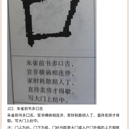
2口：朱雀前书多口舌
朱雀前书多口舌、官非横祸相连涉、家财耗散损人丁、直待卖房才得
歇。写大门上枋中。
注：门上为枋，门下为槛，门枋也即是大门或入户门外框的上方那根