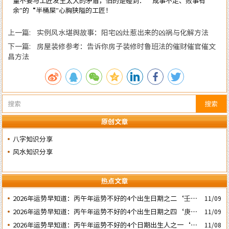
量不要与工匠发生太大的矛盾，怕的是碰到：“成事不足、败事有
余”的“半桶屎”心胸狭隘的工匠！
上一篇: 实例风水堪舆故事：阳宅凶灶惹出来的凶祸与化解方法
下一篇: 房屋装修参考：告诉你房子装修时鲁班法的催财催官催文
昌方法
搜索
原创文章
八字知识分享
风水知识分享
热点文章
2026年运势早知道：丙午年运势不好的4个出生日期之二‘壬子’
11/09
日
2026年运势早知道：丙午年运势不好的4个出生日期之四‘庚子’
11/09
日
2026年运势早知道：丙午年运势不好的4个日期出生人之一‘戊
11/08