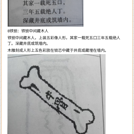
8铁锁：铁锁中间藏木人
铁锁中间藏木人，上装五彩像人形，其家一载死五口三年五载绝人
丁。深藏井底或筑墙内。
木雕刻成人形上五色彩放在锁芯中藏于井底或藏埋在墙内。