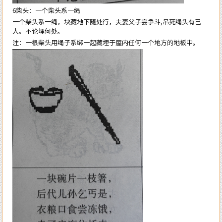
6柴头：一个柴头系一绳
一个柴头系一绳，块藏地下随处行，夫妻父子尝争斗,吊死绳头有已
人。不论埋何处。
注：一根柴头用绳子系绑一起藏埋于屋内任何一个地方的地板中。