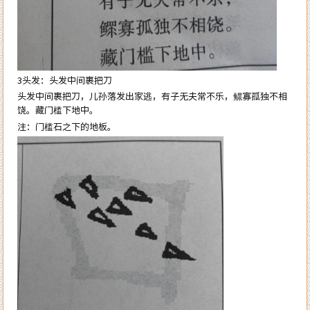
3头发：头发中间裹把刀
头发中间裹把刀，儿孙落发出家逃，有子无夫常不乐，鳏寡孤独不相
饶。藏门槛下地中。
注：门槛石之下的地板。