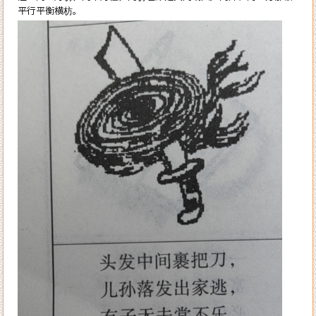
平行平衡横枋。