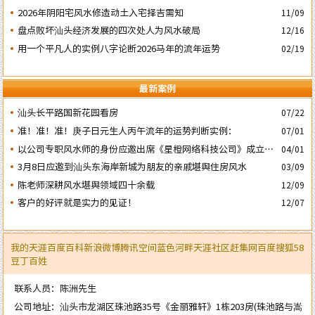
子’ 日
2026年阴阳宅风水修造动土入宅择吉需知
11/09
盘点败坏汕头经济发展的四次处人为风水破局
12/16
用一个平凡人的实例八字论断2026马年的流年运势
02/19
最新案例
汕头长平路国新花园看房
07/22
准！准！准！庚子日元生人丙午流年的运势判断实例：
07/01
以公司专职风水师的身份应邀出席《星橙网络科技公司》成立5
04/01
周年庆典
3月8日应邀到汕头东海岸新城为朋友的亲戚堪舆住房风水
03/09
陈老师深耕风水堪舆领域四十余载
12/09
客户的好评就是实力的见证！
12/07
我的天涯
百度百科
新浪微博
腾讯空间
蓝色河畔
天涯社区
赶集网
百度
搜狐
58
豆丁
百姓
联系人员：陈洲先生
公司地址：汕头市龙湖区珠池路35号《金丽雅轩》1栋203房(珠池路与嵩