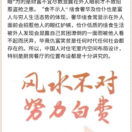
眼”为的是财富不宜尽数显露在外人眼前才不致招
惹盗抢之患。“食不示人” 缮食奢华及俭仆也是富
人与穷人生活态势的体现，奢华缮食常显示在外人
面前会招惹他人的眼红妒嫉，俭仆低质的缮食生活
被外人发现会显露自己贫困潦倒的一面而被他人看
不起而厌弃，毕竟仇富笑贫是任何时代任何社会都
存在的。所以，中国人对住宅室内空间布局设计，
特别是厨房餐厅的位置布设都是十分讲究的。