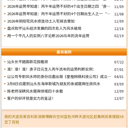
日
2026年运势早知道：丙午年运势不好的4个出生日期之四‘庚子’
11/09
日
2026年运势早知道：丙午年运势不好的4个日期出生人之一‘戊
11/08
子’ 日
2026年阴阳宅风水修造动土入宅择吉需知
11/09
盘点败坏汕头经济发展的四次处人为风水破局
12/16
用一个平凡人的实例八字论断2026马年的流年运势
02/19
最新案例
汕头长平路国新花园看房
07/22
准！准！准！庚子日元生人丙午流年的运势判断实例：
07/01
以公司专职风水师的身份应邀出席《星橙网络科技公司》成立5
04/01
周年庆典
3月8日应邀到汕头东海岸新城为朋友的亲戚堪舆住房风水
03/09
陈老师深耕风水堪舆领域四十余载
12/09
客户的好评就是实力的见证！
12/07
我的天涯
百度百科
新浪微博
腾讯空间
蓝色河畔
天涯社区
赶集网
百度
搜狐
58
豆丁
百姓