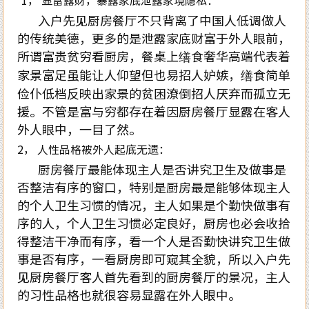
1， 显富露财，暴露家底泄露家境隐私：
入户先见厨房餐厅不只背离了中国人低调做人
的传统美德，更多的是泄露家底财富于外人眼前，
所谓富贵贫穷看厨房，餐桌上缮食奢华高端代表着
家景富足虽能让人仰望但也易招人妒嫉，缮食简单
俭仆低档反映出家景的贫困潦倒招人厌弃而孤立无
援。不管是富与穷都存在着因厨房餐厅显露在客人
外人眼中，一目了然。
2， 人性品格被外人起底无遗：
厨房餐厅最能体现主人是否讲究卫生及做事是
否整洁有序的窗口，特别是厨房最是能够体现主人
的个人卫生习惯的情况，主人如果是个勤快做事有
序的人，个人卫生习惯必定良好，厨房也必会收拾
得整洁干净而有序，看一个人是否勤快讲究卫生做
事是否有序，一看厨房即可窥其全貌，所以入户先
见厨房餐厅客人首先看到的厨房餐厅的景况，主人
的习性品格也就很容易显露在外人眼中。