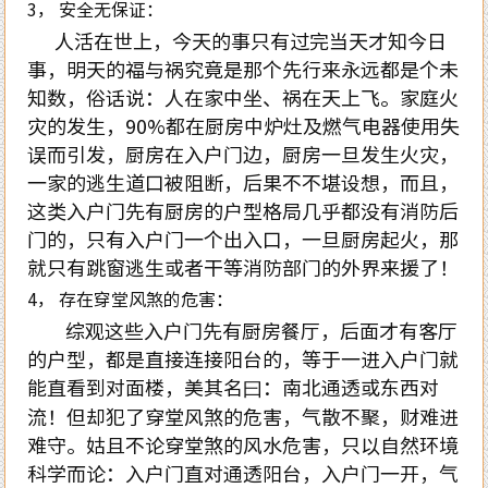
3， 安全无保证：
人活在世上，今天的事只有过完当天才知今日
事，明天的福与祸究竟是那个先行来永远都是个未
知数，俗话说：人在家中坐、祸在天上飞。家庭火
灾的发生，90%都在厨房中炉灶及燃气电器使用失
误而引发，厨房在入户门边，厨房一旦发生火灾，
一家的逃生道口被阻断，后果不不堪设想，而且，
这类入户门先有厨房的户型格局几乎都没有消防后
门的，只有入户门一个出入口，一旦厨房起火，那
就只有跳窗逃生或者干等消防部门的外界来援了！
4， 存在穿堂风煞的危害：
综观这些入户门先有厨房餐厅，后面才有客厅
的户型，都是直接连接阳台的，等于一进入户门就
能直看到对面楼，美其名曰：南北通透或东西对
流！但却犯了穿堂风煞的危害，气散不聚，财难进
难守。姑且不论穿堂煞的风水危害，只以自然环境
科学而论：入户门直对通透阳台，入户门一开，气