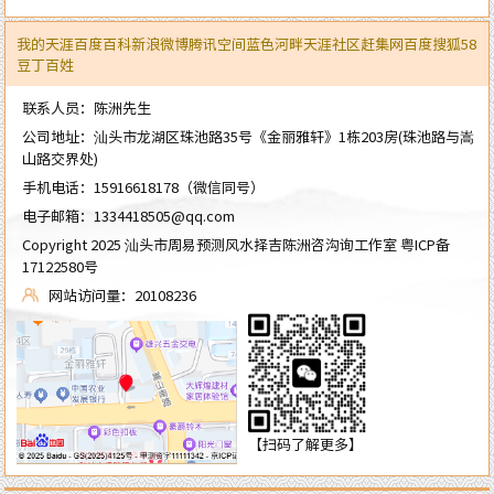
我的天涯
百度百科
新浪微博
腾讯空间
蓝色河畔
天涯社区
赶集网
百度
搜狐
58
豆丁
百姓
联系人员：陈洲先生
公司地址：汕头市龙湖区珠池路35号《金丽雅轩》1栋203房(珠池路与嵩
山路交界处)
手机电话：
15916618178
（微信同号）
电子邮箱：
1334418505@qq.com
Copyright 2025 汕头市周易预测风水择吉陈洲咨沟询工作室
粤ICP备
17122580号
网站访问量：20108236
【扫码了解更多】