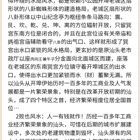
得环绕的水局风水，都是依赖小公园开埠老城区扇
形状的八卦蜘蛛形体的建造格局，老城区扇形状的
八卦形体以中山纪念亭为枢纽条条马路向：震、
艮、坎、乾、兑、坤、离的方位辐射开放，只留巽
宫东南方位是闭合的，并且在此宫位设有关帝庙和
媽祖宫庙辅助看守
的出气口、这样就形成了巽
八卦
宫出水口紧锁的风水格局，更玄妙的是原汕头老市
政厅以座
分金面向北面城区而建，座落
丙向壬兼午子
在老城区的东南巽宫方位镇守着开埠城区的出水
口，使得出水口更加紧锁而水（财）蓄聚无漏。所
以汕头从开埠伊始历时一百多年的工商业及人气发
展都是一片繁荣景象，特别是在改革开放初期的汕
头，成了四个特区之首，经济繁荣程度位居全国首
位…
2败也风水：人一有钱就作！历经一百多年工商
业经济繁荣景象的汕头，可惜在后期的城市扩展建
设中，多次处的老建筑物遭到毁坏，汕头原有的风