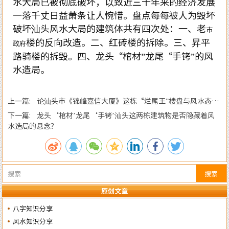
水大局已被彻底破坏，以致近三十年来的经济发展
一落千丈日益萧条让人惋惜。盘点每每被人为毁坏
破坏汕头风水大局的建筑体共有四次处：一、老
市
楼的反向改造。二、红砖楼的拆除。三、昇平
政府
路骑楼的拆毁。四、龙头“棺材”龙尾“手铐”的风
水造局。
上一篇: 论汕头市《锦峰嘉信大厦》这栋“烂尾王”楼盘与风水态势
的关系
下一篇: 龙头‘棺材’龙尾‘手铐’汕头这两栋建筑物是否隐藏着风
水造局的悬念？
搜索
原创文章
八字知识分享
风水知识分享