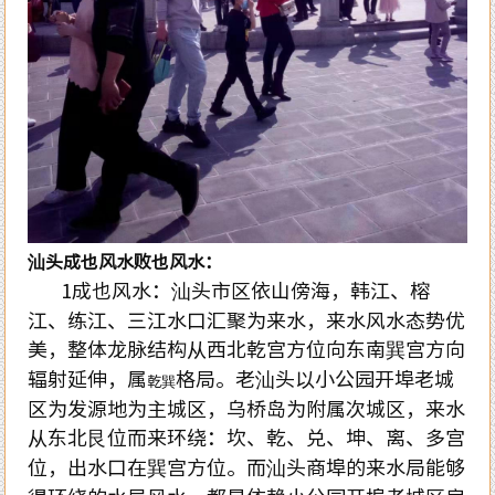
汕头成也风水败也风水：
1成也风水：汕头市区依山傍海，韩江、榕
江、练江、三江水口汇聚为来水，来水风水态势优
美，整体龙脉结构从西北乾宫方位向东南巽宫方向
辐射延伸，属
格局。老汕头以小公园开埠老城
乾巽
区为发源地为主城区，乌桥岛为附属次城区，来水
从东北艮位而来环绕：坎、乾、兑、坤、离、多宫
位，出水口在巽宫方位。而汕头商埠的来水局能够