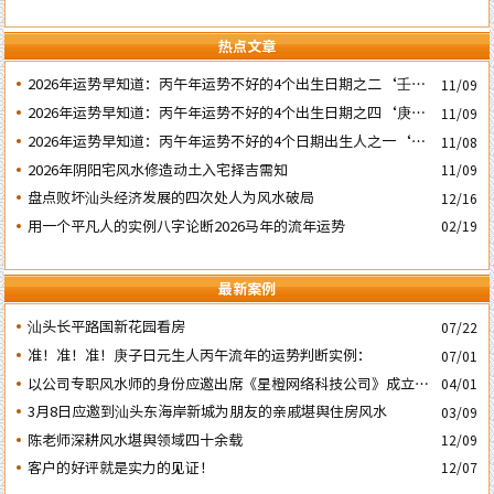
热点文章
2026年运势早知道：丙午年运势不好的4个出生日期之二‘壬子’
11/09
日
2026年运势早知道：丙午年运势不好的4个出生日期之四‘庚子’
11/09
日
2026年运势早知道：丙午年运势不好的4个日期出生人之一‘戊
11/08
子’ 日
2026年阴阳宅风水修造动土入宅择吉需知
11/09
盘点败坏汕头经济发展的四次处人为风水破局
12/16
用一个平凡人的实例八字论断2026马年的流年运势
02/19
最新案例
汕头长平路国新花园看房
07/22
准！准！准！庚子日元生人丙午流年的运势判断实例：
07/01
以公司专职风水师的身份应邀出席《星橙网络科技公司》成立5
04/01
周年庆典
3月8日应邀到汕头东海岸新城为朋友的亲戚堪舆住房风水
03/09
陈老师深耕风水堪舆领域四十余载
12/09
客户的好评就是实力的见证！
12/07