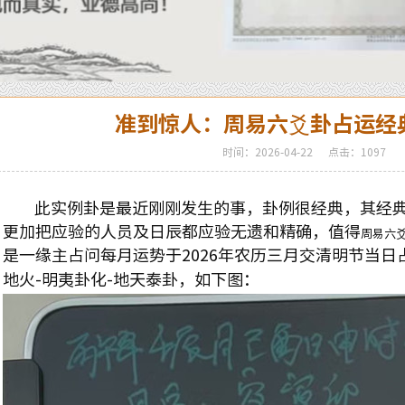
准到惊人：周易六爻卦占运经
时间：2026-04-22
点击：1097
此实例卦是最近刚刚发生的事，卦例很经典，其经典
更加把应验的人员及日辰都应验无遗和精确，值得
周易六
是一缘主占问每月运势于
2026
年农历三月交清明节当日
地火
-
明夷卦化
-
地天泰卦，如下图：