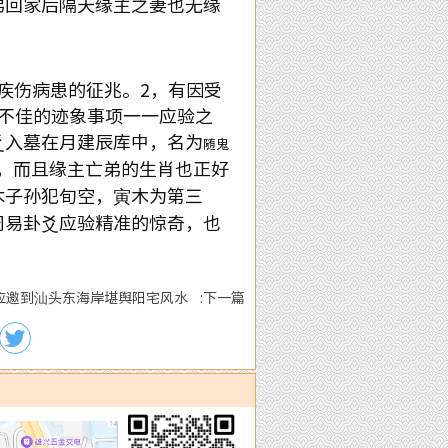
弟回家后隔天缘主之妻也无缘
疾伤病患的征兆。
2
，有因受
不佳的迹象事项一一应验之
爻入墓在月建辰库中，名为
随鬼
，而且缘主亡弟的生肖也正好
木子孙犯旬空，寅木为第三
周易卦爻应验精准的惊奇，也
。
应邀到汕头东海岸堪舆阳宅风水 :下一篇