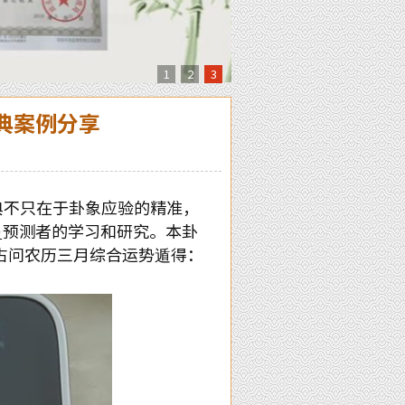
1
2
3
典案例分享
不只在于卦象应验的精准，
预测者的学习和研究。本卦
爻
占问农历三月综合运势遁得：