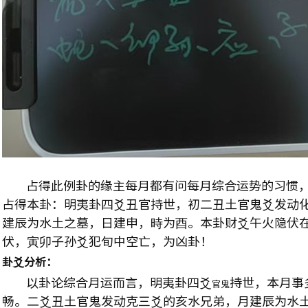
占得此例卦的缘主每月都有问每月综合运势的习惯，
占得本卦：明夷卦四爻丑官持世，初二丑土官鬼爻发动
建辰为水土之墓，日建申，時为酉。本卦财爻午火隐伏
伏，寅卯子孙爻犯旬中空亡，为凶卦！
卦爻分析：
以卦论综合月运而言，明夷卦四爻
持世，本月事
官鬼
畅。二爻丑土官鬼发动克三爻的亥水兄弟，月建辰为水