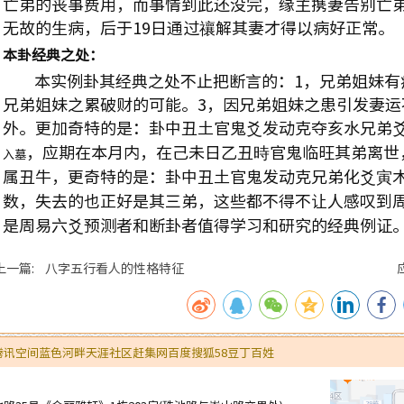
亡弟的丧事费用，而事情到此还没完，缘主携妻告别亡
无故的生病，后于
19
日通过禳解其妻才得以病好正常。
本卦经典之处：
本实例卦其经典之处不止把断言的：
1
，兄弟姐妹有
兄弟姐妹之累破财的可能。
3
，因兄弟姐妹之患引发妻运
外。更加奇特的是：卦中丑土官鬼爻发动克夺亥水兄弟
，应期在本月内，在己未日乙丑時官鬼临旺其弟离世
入墓
属丑牛，更奇特的是：卦中丑土官鬼发动克兄弟化爻寅
数，失去的也正好是其三弟，这些都不得不让人感叹到
是周易六爻预测者和断卦者值得学习和研究的经典例证
上一篇: 八字五行看人的性格特征
腾讯空间
蓝色河畔
天涯社区
赶集网
百度
搜狐
58
豆丁
百姓