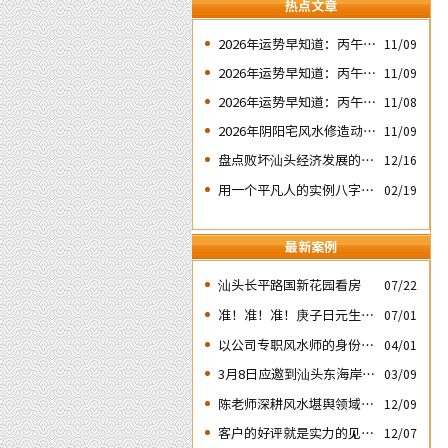
热点文章
2026年运势早知道：丙午年
11/09
运势不好的4个出生日期之
2026年运势早知道：丙午年
11/09
二‘壬子’ 日
运势不好的4个出生日期之
2026年运势早知道：丙午年
11/08
四‘庚子’ 日
运势不好的4个日期出生人
2026年阴阳宅风水修造动土
11/09
之一‘戊子’ 日
入宅择吉需知
盘点败坏汕头经济发展的四
12/16
次处人为风水破局
用一个平凡人的实例八字论
02/19
断2026马年的流年运势
最新案例
汕头长平路国新花园看房
07/22
准！准！准！庚子日元生人
07/01
丙午流年的运势判断实例：
以公司专职风水师的身份应
04/01
邀出席《星橙网络科技公
3月8日应邀到汕头东海岸新
03/09
司》成立5周年庆典
城为朋友的亲戚堪舆住房风
陈老师深耕风水堪舆领域四
12/09
水
十余载
客户的好评就是实力的见
12/07