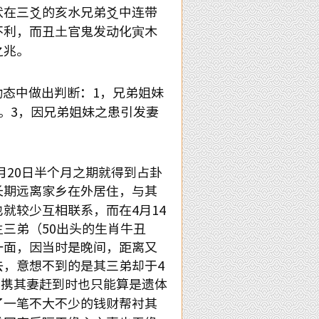
伏在三爻的亥水兄弟爻中连带
不利，而丑土官鬼发动化寅木
之兆。
态中做出判断：
1
，兄弟姐妹
。
3
，因兄弟姐妹之患引发妻
月
20
日半个月之期就得到占卦
长期远离家乡在外居住，与其
也就较少互相联系，而在
4
月
14
主三弟（
50
出头的生肖牛丑
一面，因当时是晚间，距离又
去，意想不到的是其三弟却于
4
主携其妻赶到时也只能算是遗体
了一笔不大不少的钱财帮衬其