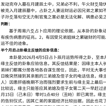
发动克夺入墓在月建辰土中，兄弟必不利，午火财爻隐
被克入月建辰墓中，占卦之人妻运财运必因兄弟之累如
子孙爻落旬空无力制官鬼之害必是无法化解、祸患必见
判断：
基于周易六爻占卜应用的理论依据，从本卦的卦象动
有疾伤病患的征兆。
2
，有因受兄弟姐妹之累破财的可能
运不佳的迹象。
半个月后占卦缘主反馈的应卦信息：
本卦是
2026
月
4
月
5
日占卜辰月运势所得之卦，至本
缘主反馈的卦象应验信息，其反馈结果是：因缘主本人
弟妹们都属分居各地各自谋生居住，因此，平时无大事
日晚突然接到其亲胞的三弟媳及侄子女的电话信息，缘
人）因患肝癌晚期不治而强烈要求生前与缘主见上最后
比较远，缘主只能答应其弟媳及侄子女第二天一早赶过
月
15
日（己未日）零时
1
点
40
分（丑時）即已离世。缘
的告别仪式，因其亡弟的家庭经济比较拮据，因此也花