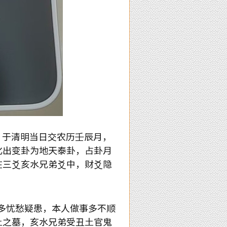
于清明当日交农历壬辰月，
化出变卦为地天泰卦，占卦月
在三爻亥水兄弟爻中，财爻隐
多忧愁疑患，本人做事多不顺
土之墓，亥水兄弟受丑土官鬼