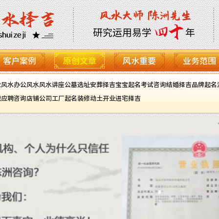
客户案例
原创文章
风水重要
业务范围
业风水
办公风水
风水讲座
公墓选址
安葬择吉
宝宝起名
考试咨询
结婚择吉
品牌起名
职应聘咨询
店铺公司工厂起名
装修动土开业进宅择吉